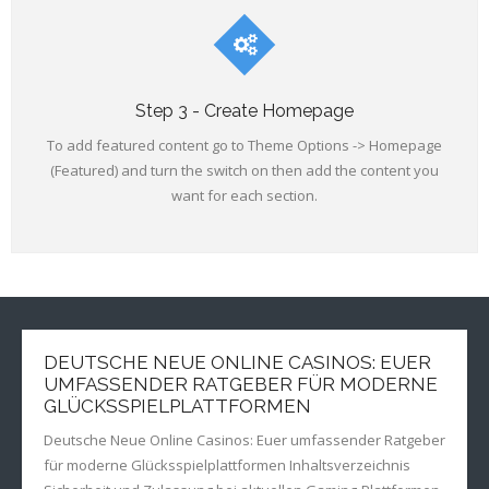
Step 3 - Create Homepage
To add featured content go to Theme Options -> Homepage
(Featured) and turn the switch on then add the content you
want for each section.
DEUTSCHE NEUE ONLINE CASINOS: EUER
UMFASSENDER RATGEBER FÜR MODERNE
GLÜCKSSPIELPLATTFORMEN
Deutsche Neue Online Casinos: Euer umfassender Ratgeber
für moderne Glücksspielplattformen Inhaltsverzeichnis