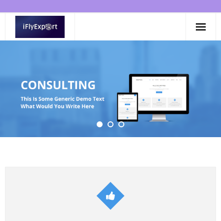
Skip
to
content
Cart
Checkout
My account
O Caminho Inteligente para Suas Compras Globais
Página de exemplo
Shop